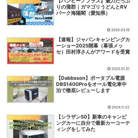
【バンビーノプラス】魅力たっぷ
キャンピングカー｜バンビーノプラス（プロ）
りの蒲郡｜ガマゴリうどんとRV
パーク海陽閣（愛知県）
2025.03.19
【速報】ジャパンキャンピングカ
キャンピングカーイベント
ーショー2025開幕（幕張メッ
セ）田村淳さんがアワードを受賞
2025.01.31
【Dabbsson】ポータブル電源
ポータブル電源
DBS1400Proをオール電化車中
泊で徹底レビューします
2024.11.22
【シラザン50】新車のキャンピ
キャンピングカー｜バンビーノプラス（プロ）
ングカーに自分で最新カーコーテ
ィングをしてみた