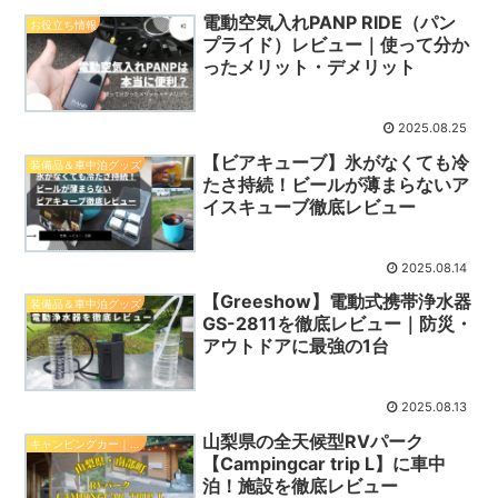
電動空気入れPANP RIDE（パン
お役立ち情報
プライド）レビュー｜使って分か
ったメリット・デメリット
2025.08.25
【ビアキューブ】氷がなくても冷
装備品＆車中泊グッズ
たさ持続！ビールが薄まらないア
イスキューブ徹底レビュー
2025.08.14
【Greeshow】電動式携帯浄水器
装備品＆車中泊グッズ
GS-2811を徹底レビュー｜防災・
アウトドアに最強の1台
2025.08.13
山梨県の全天候型RVパーク
キャンピングカー｜バンビーノプラス（プロ）
【Campingcar trip L】に車中
泊！施設を徹底レビュー