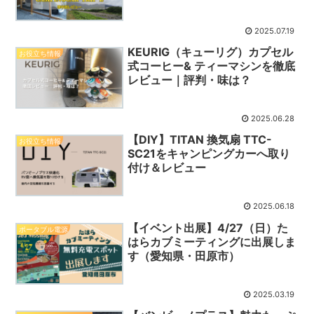
2025.07.19
KEURIG（キューリグ）カプセル
お役立ち情報
式コーヒー& ティーマシンを徹底
レビュー｜評判・味は？
2025.06.28
【DIY】TITAN 換気扇 TTC-
お役立ち情報
SC21をキャンピングカーへ取り
付け＆レビュー
2025.06.18
【イベント出展】4/27（日）た
ポータブル電源
はらカブミーティングに出展しま
す（愛知県・田原市）
2025.03.19