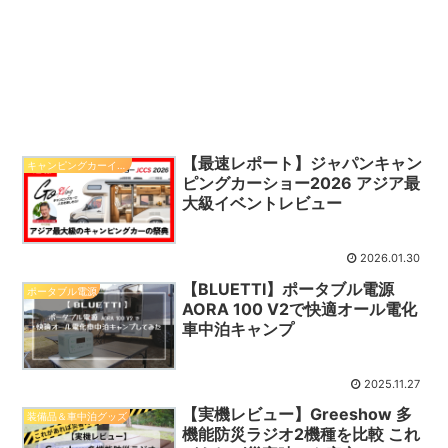
【最速レポート】ジャパンキャン
キャンピングカーイベント
ピングカーショー2026 アジア最
大級イベントレビュー
2026.01.30
【BLUETTI】ポータブル電源
ポータブル電源
AORA 100 V2で快適オール電化
車中泊キャンプ
2025.11.27
【実機レビュー】Greeshow 多
装備品＆車中泊グッズ
機能防災ラジオ2機種を比較 これ