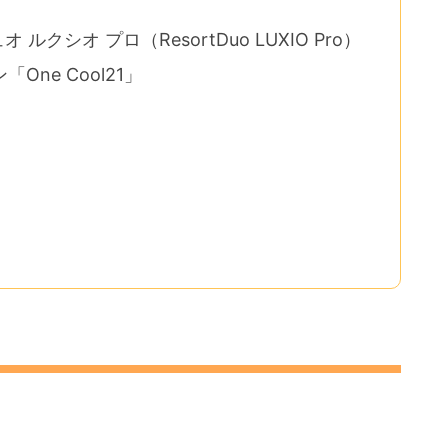
クシオ プロ（ResortDuo LUXIO Pro）
One Cool21」